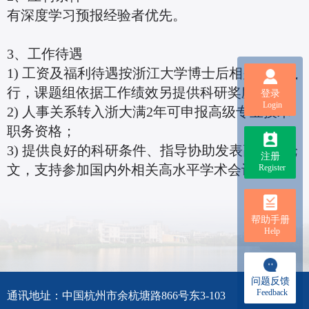
有深度学习预报经验者优先。
3、工作待遇
1) 工资及福利待遇按浙江大学博士后相关规定执
行，课题组依据工作绩效另提供科研奖励；
登录
Login
2) 人事关系转入浙大满2年可申报高级专业技术
职务资格；
3) 提供良好的科研条件、指导协助发表高水平论
注册
文，支持参加国内外相关高水平学术会议。
Register
帮助手册
Help
问题反馈
Feedback
通讯地址：中国杭州市余杭塘路866号东3-103