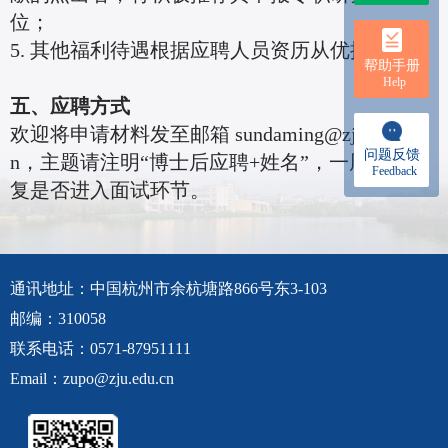
位；
5. 其他福利待遇根据应聘人员资历从优提供。
帮助手册
Help
五、应聘方式
欢迎将申请材料发至邮箱 sundaming@zju.edu.c
问题反馈
n，主题请注明“博士后应聘+姓名”，一周内将回
Feedback
复是否进入面试环节。
通讯地址：中国杭州市余杭塘路866号东3-103
邮编：310058
联系电话：0571-87951111
Email：zupo@zju.edu.cn