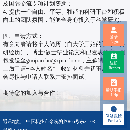
及国际交流专项计划资助；
4. 提供一个自由、平等、和谐的科研平台和积极
向上的团队氛围，能够全身心投入于科学研究。
四、申请方式：
登录
Login
有意向者请将个人简历（自大学开始的学习和科
研经历）、博士/硕士毕业论文和已发表论文，打
包发送至guojian.hu@zju.edu.cn，主题请注明“博
注册
士后申请+本人姓名”。收到材料并初审后，我们
Register
会尽快与申请人联系并安排面试。
帮助手册
期待您的加入与合作！
Help
问题反馈
Feedback
通讯地址：中国杭州市余杭塘路866号东3-103