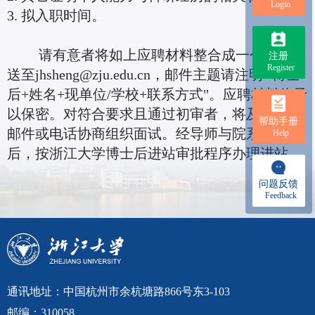
Login
3. 拟入职时间。
请有意者将如上应聘材料整合成一个文件发
注册
Register
送至jhsheng@zju.edu.cn，邮件主题请注明 "博士
后+姓名+现单位/学校+联系方式"。应聘材料将予
以保密。对符合要求且通过初审者，将及时通过
帮助手册
邮件或电话协商组织面试。经导师与院系同意
Help
后，按浙江大学博士后进站审批程序办理进站。
问题反馈
Feedback
通讯地址：中国杭州市余杭塘路866号东3-103
邮编：310058