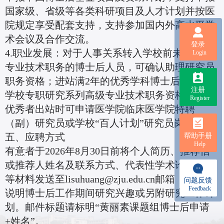
国家级、省级等各类科研项目及人才计划并按医
院规定享受配套支持，支持参加国内外高水平学
术会议及合作交流。
登录
4.职业发展：对于人事关系转入学校前未曾确认
Login
专业技术职务的博士后人员，可确认助理研究员
职务资格；进站满2年的优秀学科博士后可申报
注册
学校专职研究系列高级专业技术职务资格。特别
Register
优秀者出站时可申请医学院临床医学院特聘
（副）研究员或学校“百人计划”研究员岗位。
五、应聘方式
帮助手册
Help
有意者于2026年8月30日前将个人简历、推荐信
或推荐人姓名及联系方式、代表性学术论文全文
等材料发送至lisuhuang@zju.edu.cn邮箱，邮件中
问题反馈
Feedback
说明博士后工作期间研究兴趣或另附研究工作计
划。邮件标题请标明“黄丽素课题组博士后申请
+姓名”。