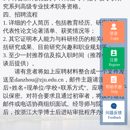
究系列高级专业技术职务资格。
四、招聘流程
1. 详细的个人简历，包括教育经历、研究经验、
代表性论文论著清单、获奖情况等；
登录
2. 其它证明本人能力与科研经历的相关材料，包
Login
括研究成果、目前研究兴趣和职业规划等；
3. 至少一封推荐信及拟入职时间（推荐信可在面
注册
谈后提供）。
Register
请有意者将如上应聘材料整合成一个文件发
送至danzhou@zju.edu.cn，邮件主题请注明 "博士
后+姓名+现单位/学校+联系方式"。应聘材料将予
帮助手册
Help
以保密。对符合要求且通过初审者，将及时通过
邮件或电话协商组织面试。经导师与院系同意
后，按浙江大学博士后进站审批程序办理进站。
问题反馈
Feedback