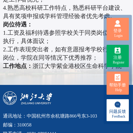
4.熟悉高校科研工作特点，熟悉科研平台建设、
具有奖项申报或学科管理经验者优先考虑。
岗位待遇：
登录
1.工资及福利待遇参照学校关于同类岗位的标准
Login
执行，具体面议；
2.工作表现突出者，如有意愿报考学校行政专员
岗位，学院在同等情况下优秀推荐；
注册
Register
工作地点：
浙江大学紫金港校区生命科学学院
帮助手册
Help
问题反馈
通讯地址：中国杭州市余杭塘路866号东3-103
Feedback
邮编：310058