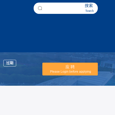
搜索
Search
过期
应 聘
Please Login before applying